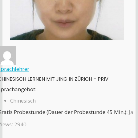
Sprachlehrer
CHINESISCH LERNEN MIT JING IN ZÜRICH – PRIV
Sprachangebot:
Chinesisch
Gratis Probestunde (Dauer der Probestunde 45 Min.):
Ja
Views: 2940