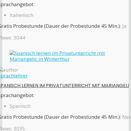
Sprachangebot:
Italienisch
Gratis Probestunde (Dauer der Probestunde 45 Min.):
Ja
Views: 3044
Sprachlehrer
SPANISCH LERNEN IM PRIVATUNTERRICHT MIT MARIANGELI
Sprachangebot:
Spanisch
Gratis Probestunde (Dauer der Probestunde 45 Min.):
Nei
Views: 3035