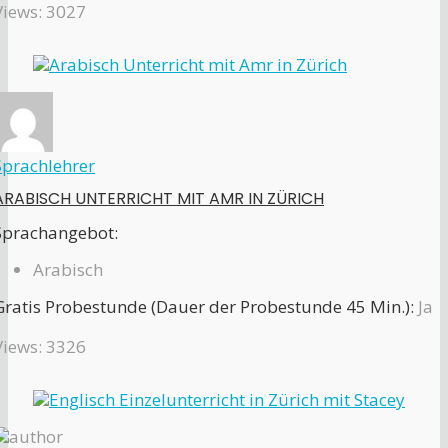
Views: 3027
Sprachlehrer
ARABISCH UNTERRICHT MIT AMR IN ZÜRICH
Sprachangebot:
Arabisch
Gratis Probestunde (Dauer der Probestunde 45 Min.):
Ja
Views: 3326