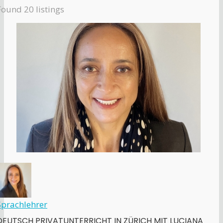
Found
20
listings
Sprachlehrer
DEUTSCH PRIVATUNTERRICHT IN ZÜRICH MIT LUCIANA