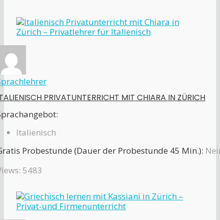
Sprachlehrer
ITALIENISCH PRIVATUNTERRICHT MIT CHIARA IN ZÜRICH
Sprachangebot:
Italienisch
Gratis Probestunde (Dauer der Probestunde 45 Min.):
Nei
Views: 5483