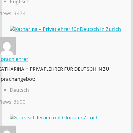
Englisch
Views: 3474
Sprachlehrer
KATHARINA – PRIVATLEHRER FÜR DEUTSCH IN ZÜ
Sprachangebot:
Deutsch
Views: 3500