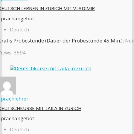
DEUTSCH LERNEN IN ZÜRICH MIT VLADIMIR
Sprachangebot:
Deutsch
Gratis Probestunde (Dauer der Probestunde 45 Min.):
Nei
Views: 3594
Sprachlehrer
DEUTSCHKURSE MIT LAILA IN ZÜRICH
Sprachangebot:
Deutsch