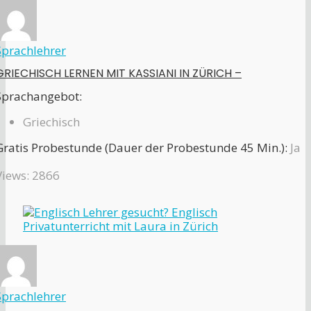
Sprachlehrer
GRIECHISCH LERNEN MIT KASSIANI IN ZÜRICH –
Sprachangebot:
Griechisch
Gratis Probestunde (Dauer der Probestunde 45 Min.):
Ja
Views: 2866
Sprachlehrer