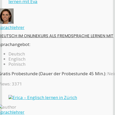
Sprachlehrer
DEUTSCH IM ONLINEKURS ALS FREMDSPRACHE LERNEN MIT
Sprachangebot:
Deutsch
Englisch
Polnisch
Gratis Probestunde (Dauer der Probestunde 45 Min.):
Nei
Views: 3371
Sprachlehrer