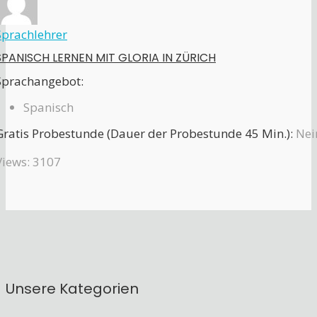
Sprachlehrer
SPANISCH LERNEN MIT GLORIA IN ZÜRICH
Sprachangebot:
Spanisch
Gratis Probestunde (Dauer der Probestunde 45 Min.):
Nei
Views: 3107
Unsere Kategorien