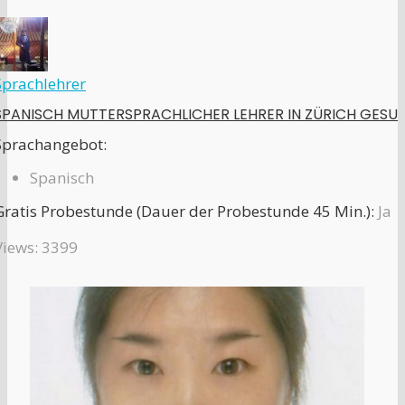
Sprachlehrer
SPANISCH MUTTERSPRACHLICHER LEHRER IN ZÜRICH GESU
Sprachangebot:
Spanisch
Gratis Probestunde (Dauer der Probestunde 45 Min.):
Ja
Views: 3399