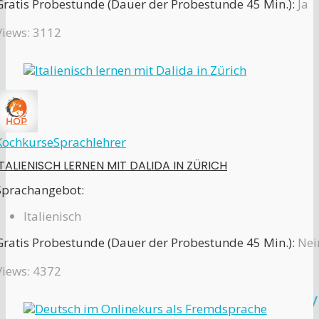
Gratis Probestunde (Dauer der Probestunde 45 Min.):
Ja
Views: 3112
Kochkurse
Sprachlehrer
ITALIENISCH LERNEN MIT DALIDA IN ZÜRICH
Sprachangebot:
Italienisch
Gratis Probestunde (Dauer der Probestunde 45 Min.):
Nei
Views: 4372