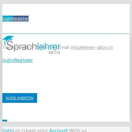
login
Register
Telefon: +49-1-758947710
Email:
info@lehrer-aktiv.ch
login
Register
KURSE ANBIETEN
login
or create your
Account
With us