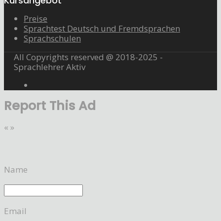
Kursangebot
Preise
Sprachtest Deutsch und Fremdsprachen
Sprachschulen
All Copyrights reserved @ 2018-2025 -
Sprachlehrer Aktiv
Report This Ad
«
»
Name
Email