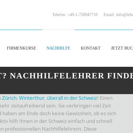
Telefon: +49-1-758947710
Email:
info@lehr
FIRMENKURSE
NACHHILFE
KONTAKT
JETZT BU
? NACHHILFELEHRER FINDE
n
Zürich
,
Winterthur
,
überall in der Schweiz
! Einen
ehr zeitaufreibend sein. Sie verbringen viel Zeit
d haben am Ende doch keine Gewissheit, ob es sich
iv hilft Ihnen in der Schweiz einfach und schnell
n professionellen Nachhilfelehrern. Diese