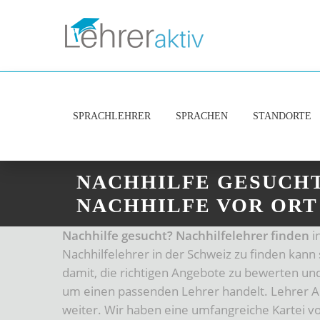
SPRACHLEHRER
SPRACHEN
STANDORTE
NACHHILFE GESUCHT
NACHHILFE VOR ORT
Nachhilfe gesucht?
Nachhilfelehrer finden
i
Nachhilfelehrer in der Schweiz zu finden kann s
damit, die richtigen Angebote zu bewerten un
um einen passenden Lehrer handelt. Lehrer Akt
weiter. Wir haben eine umfangreiche Kartei vo