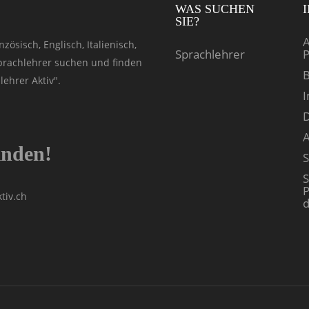
WAS SUCHEN
SIE?
A
zösisch, Englisch, Italienisch,
Sprachlehrer
P
Sprachlehrer suchen und finden
B
ehrer Aktiv".
D
inden!
S
S
P
tiv.ch
d