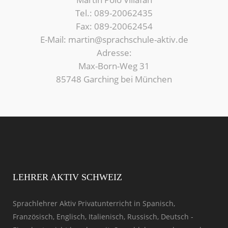
Tel.: 089-20062435
Fax: 089-20062454
E-Mail: martin@sprachschule-aktiv.de
Adresse:
Max-Born-Weg 31
85748 Garching bei München
LEHRER AKTIV SCHWEIZ
Sprachlehrer Aktiv Privatunterricht in Spanisch,
Französisch, Englisch, Italienisch, Russisch, Deutsch -