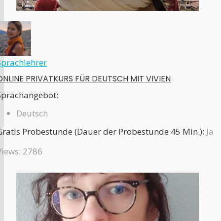
Sprachlehrer
ONLINE PRIVATKURS FÜR DEUTSCH MIT VIVIEN
Sprachangebot:
Deutsch
Gratis Probestunde (Dauer der Probestunde 45 Min.):
Ja
Views: 2786