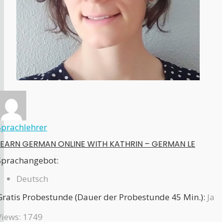
Sprachlehrer
LEARN GERMAN ONLINE WITH KATHRIN – GERMAN LE
Sprachangebot:
Deutsch
Gratis Probestunde (Dauer der Probestunde 45 Min.):
Ja
Views: 1749