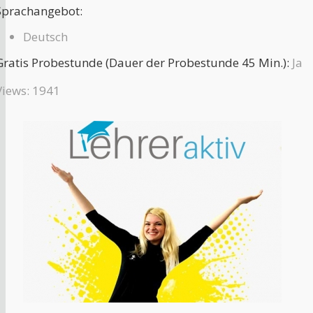
Sprachangebot:
Deutsch
Gratis Probestunde (Dauer der Probestunde 45 Min.):
Ja
Views: 1941