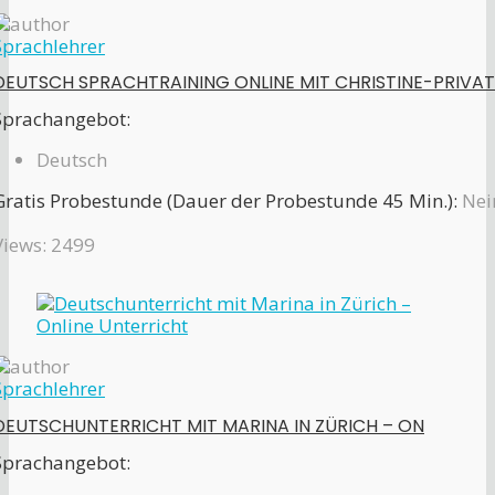
Sprachlehrer
DEUTSCH SPRACHTRAINING ONLINE MIT CHRISTINE-PRIVAT
Sprachangebot:
Deutsch
Gratis Probestunde (Dauer der Probestunde 45 Min.):
Nei
Views: 2499
Sprachlehrer
DEUTSCHUNTERRICHT MIT MARINA IN ZÜRICH – ON
Sprachangebot: