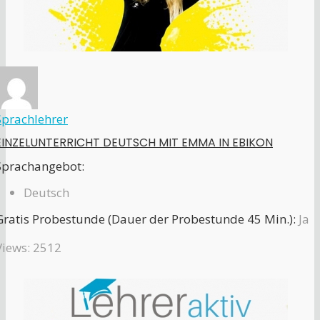
Sprachlehrer
EINZELUNTERRICHT DEUTSCH MIT EMMA IN EBIKON
Sprachangebot:
Deutsch
Gratis Probestunde (Dauer der Probestunde 45 Min.):
Ja
Views: 2512