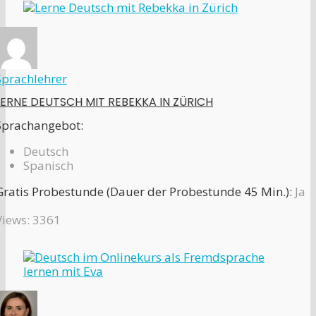
Sprachlehrer
LERNE DEUTSCH MIT REBEKKA IN ZÜRICH
Sprachangebot:
Deutsch
Spanisch
Gratis Probestunde (Dauer der Probestunde 45 Min.):
Ja
Views: 3361