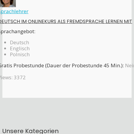
Sprachlehrer
DEUTSCH IM ONLINEKURS ALS FREMDSPRACHE LERNEN MIT
Sprachangebot:
Deutsch
Englisch
Polnisch
Gratis Probestunde (Dauer der Probestunde 45 Min.):
Nei
Views: 3372
Unsere Kategorien