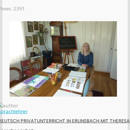
Views: 2391
Sprachlehrer
DEUTSCH PRIVATUNTERRICHT IN ERLINSBACH MIT THERESA