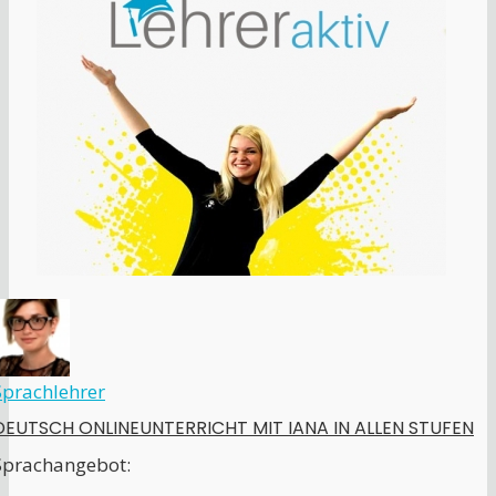
Sprachlehrer
DEUTSCH ONLINEUNTERRICHT MIT IANA IN ALLEN STUFEN
Sprachangebot: