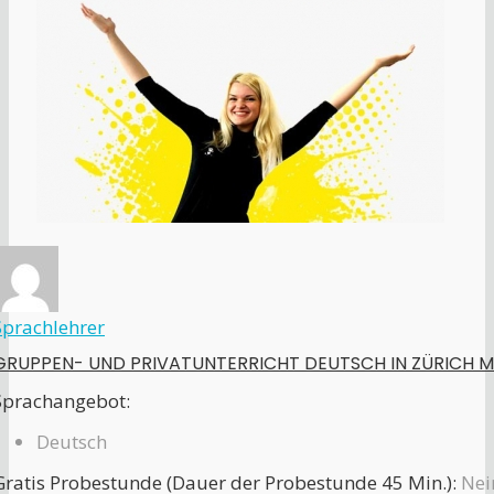
Sprachlehrer
GRUPPEN- UND PRIVATUNTERRICHT DEUTSCH IN ZÜRICH M
Sprachangebot:
Deutsch
Gratis Probestunde (Dauer der Probestunde 45 Min.):
Nei