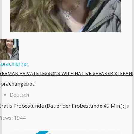
Sprachlehrer
GERMAN PRIVATE LESSONS WITH NATIVE SPEAKER STEFANI
Sprachangebot:
Deutsch
Gratis Probestunde (Dauer der Probestunde 45 Min.):
Ja
Views: 1944