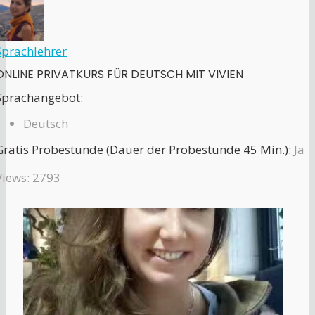
Sprachlehrer
ONLINE PRIVATKURS FÜR DEUTSCH MIT VIVIEN
Sprachangebot:
Deutsch
Gratis Probestunde (Dauer der Probestunde 45 Min.):
Ja
Views: 2793