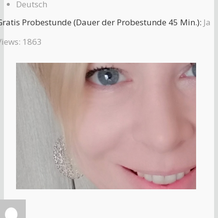
Deutsch
Gratis Probestunde (Dauer der Probestunde 45 Min.):
Ja
Views: 1863