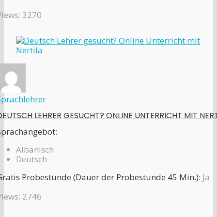
Views: 3270
Sprachlehrer
DEUTSCH LEHRER GESUCHT? ONLINE UNTERRICHT MIT NER
Sprachangebot:
Albanisch
Deutsch
Gratis Probestunde (Dauer der Probestunde 45 Min.):
Ja
Views: 2746