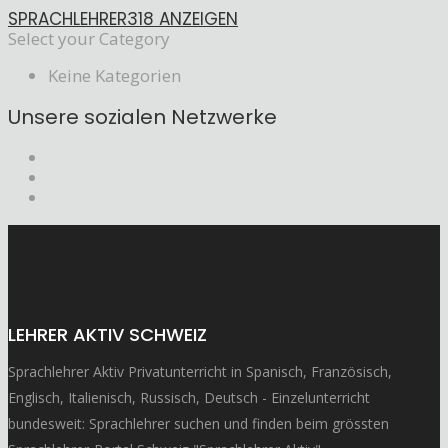
SPRACHLEHRER
318 ANZEIGEN
Select your Category
Keine Kategorien
Unsere sozialen Netzwerke
LEHRER AKTIV SCHWEIZ
Sprachlehrer Aktiv Privatunterricht in Spanisch, Französisch,
Englisch, Italienisch, Russisch, Deutsch - Einzelunterricht
bundesweit: Sprachlehrer suchen und finden beim grössten