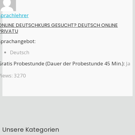
Sprachlehrer
ONLINE DEUTSCHKURS GESUCHT? DEUTSCH ONLINE
PRIVATU
Sprachangebot:
Deutsch
Gratis Probestunde (Dauer der Probestunde 45 Min.):
Ja
Views: 3270
Unsere Kategorien