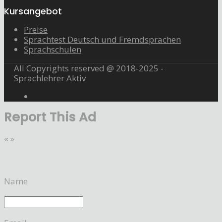
Kursangebot
Preise
Sprachtest Deutsch und Fremdsprachen
Sprachschulen
All Copyrights reserved @ 2018-2025 -
Sprachlehrer Aktiv
Report This Ad
«
»
Name