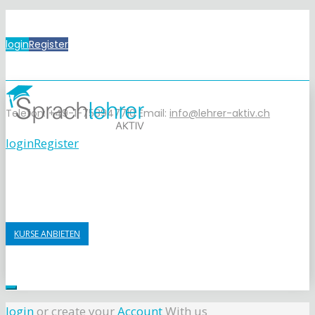
login
Register
Telefon: +49-1-758947710
Email:
info@lehrer-aktiv.ch
login
Register
KURSE ANBIETEN
login
or create your
Account
With us