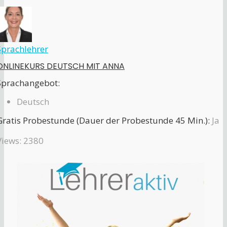
Sprachlehrer
ONLINEKURS DEUTSCH MIT ANNA
Sprachangebot:
Deutsch
Gratis Probestunde (Dauer der Probestunde 45 Min.):
Ja
Views: 2380