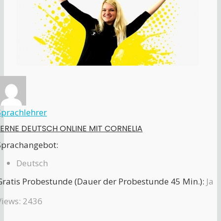
Sprachlehrer
LERNE DEUTSCH ONLINE MIT CORNELIA
Sprachangebot:
Deutsch
Gratis Probestunde (Dauer der Probestunde 45 Min.):
Ja
Views: 2436