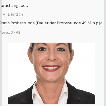
Sprachangebot:
Deutsch
Gratis Probestunde (Dauer der Probestunde 45 Min.):
Ja
Views: 2793