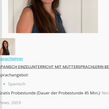
Sprachlehrer
SPANISCH EINZELUNTERRICHT MIT MUTTERSPRACHLERIN BE
Sprachangebot:
Spanisch
Gratis Probestunde (Dauer der Probestunde 45 Min.):
Nei
Views: 2659