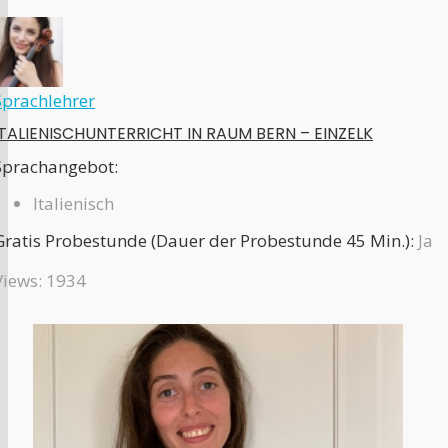
Sprachlehrer
ITALIENISCHUNTERRICHT IN RAUM BERN – EINZELK
Sprachangebot:
Italienisch
Gratis Probestunde (Dauer der Probestunde 45 Min.):
Ja
Views: 1934