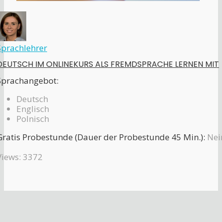
Sprachlehrer
DEUTSCH IM ONLINEKURS ALS FREMDSPRACHE LERNEN MIT
Sprachangebot:
Deutsch
Englisch
Polnisch
Gratis Probestunde (Dauer der Probestunde 45 Min.):
Nei
Views: 3372