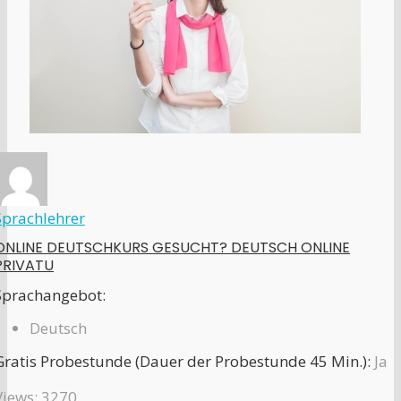
Sprachlehrer
ONLINE DEUTSCHKURS GESUCHT? DEUTSCH ONLINE
PRIVATU
Sprachangebot:
Deutsch
Gratis Probestunde (Dauer der Probestunde 45 Min.):
Ja
Views: 3270