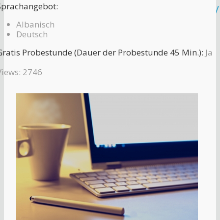
Sprachangebot:
Albanisch
Deutsch
Gratis Probestunde (Dauer der Probestunde 45 Min.):
Ja
Views: 2746