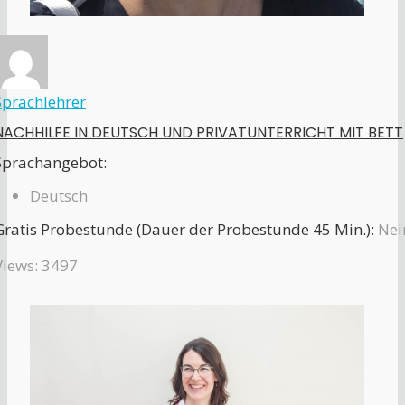
Sprachlehrer
NACHHILFE IN DEUTSCH UND PRIVATUNTERRICHT MIT BETT
Sprachangebot:
Deutsch
Gratis Probestunde (Dauer der Probestunde 45 Min.):
Nei
Views: 3497