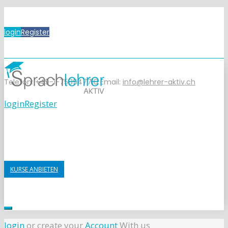
login
Register
Telefon: +49-1-758947710
Email:
info@lehrer-aktiv.ch
login
Register
KURSE ANBIETEN
login
or create your
Account
With us