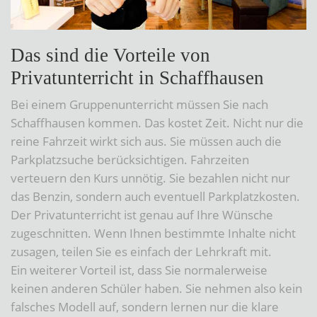
Das sind die Vorteile von
Privatunterricht in Schaffhausen
Bei einem Gruppenunterricht müssen Sie nach
Schaffhausen kommen. Das kostet Zeit. Nicht nur die
reine Fahrzeit wirkt sich aus. Sie müssen auch die
Parkplatzsuche berücksichtigen. Fahrzeiten
verteuern den Kurs unnötig. Sie bezahlen nicht nur
das Benzin, sondern auch eventuell Parkplatzkosten.
Der Privatunterricht ist genau auf Ihre Wünsche
zugeschnitten. Wenn Ihnen bestimmte Inhalte nicht
zusagen, teilen Sie es einfach der Lehrkraft mit.
Ein weiterer Vorteil ist, dass Sie normalerweise
keinen anderen Schüler haben. Sie nehmen also kein
falsches Modell auf, sondern lernen nur die klare