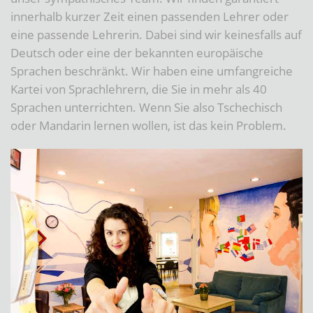
innerhalb kurzer Zeit einen passenden Lehrer oder
eine passende Lehrerin. Dabei sind wir keinesfalls auf
Deutsch oder eine der bekannten europäische
Sprachen beschränkt. Wir haben eine umfangreiche
Kartei von Sprachlehrern, die Sie in mehr als 40
Sprachen unterrichten. Wenn Sie also Tschechisch
oder Mandarin lernen wollen, ist das kein Problem.