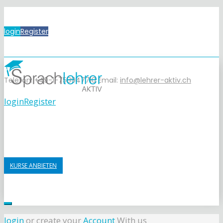
login
Register
Telefon: +49-1-758947710
Email:
info@lehrer-aktiv.ch
login
Register
KURSE ANBIETEN
login
or create your
Account
With us