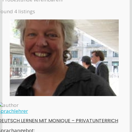
Found
4
listings
Sprachlehrer
DEUTSCH LERNEN MIT MONIQUE – PRIVATUNTERRICH
Sprachangebot: