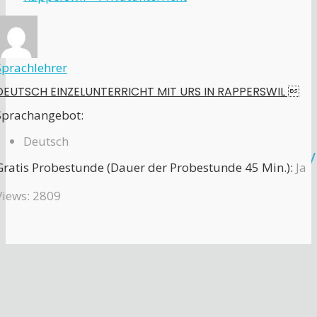
Sprachlehrer
DEUTSCH EINZELUNTERRICHT MIT URS IN RAPPERSWIL 
Sprachangebot:
Deutsch
Gratis Probestunde (Dauer der Probestunde 45 Min.):
Ja
Views: 2809