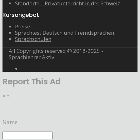
Standorte – Privatunterricht in der Schweiz
Kursangebot
Preise
Sprachtest Deutsch und Fremdsprachen
Sprachschulen
All Copyrights reserved @ 2018-2025 -
Sprachlehrer Aktiv
Report This Ad
«
»
Name