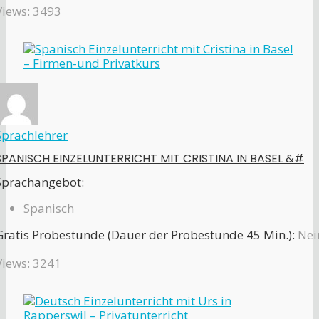
Views: 3493
Sprachlehrer
SPANISCH EINZELUNTERRICHT MIT CRISTINA IN BASEL &#
Sprachangebot:
Spanisch
Gratis Probestunde (Dauer der Probestunde 45 Min.):
Nei
Views: 3241