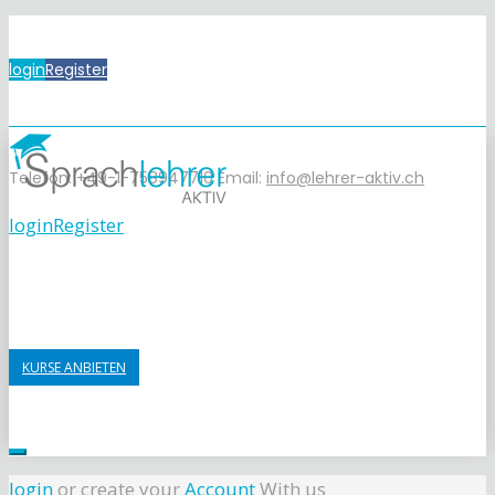
login
Register
Telefon: +49-1-758947710
Email:
info@lehrer-aktiv.ch
login
Register
KURSE ANBIETEN
login
or create your
Account
With us