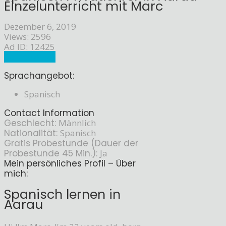
Einzelunterricht mit Marc
Dezember 6, 2019
Views: 2596
Ad ID: 12425
Sprachlehrer
Sprachangebot:
Spanisch
Contact Information
Geschlecht:
Männlich
Nationalität:
Spanisch
Gratis Probestunde (Dauer der
Probestunde 45 Min.):
Ja
Mein persönliches Profil – Über
mich:
Spanisch lernen in
Aarau