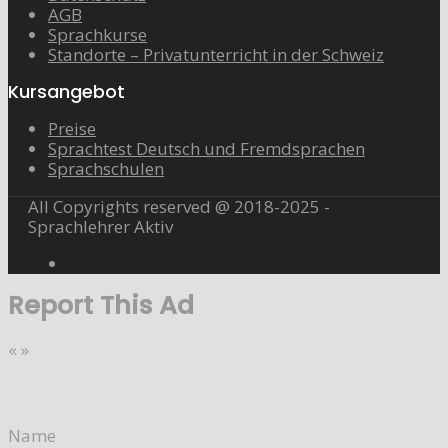
AGB
Sprachkurse
Standorte – Privatunterricht in der Schweiz
Kursangebot
Preise
Sprachtest Deutsch und Fremdsprachen
Sprachschulen
All Copyrights reserved @ 2018-2025 -
Sprachlehrer Aktiv
Report This Ad
«
»
Name