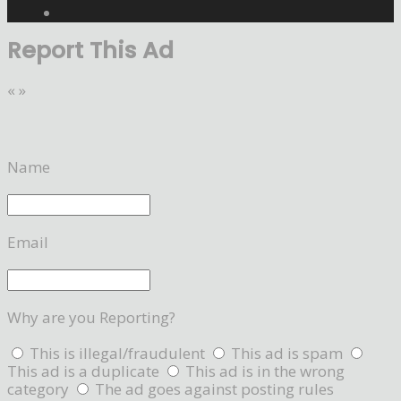
Report This Ad
«
»
Name
Email
Why are you Reporting?
This is illegal/fraudulent
This ad is spam
This ad is a duplicate
This ad is in the wrong
category
The ad goes against posting rules