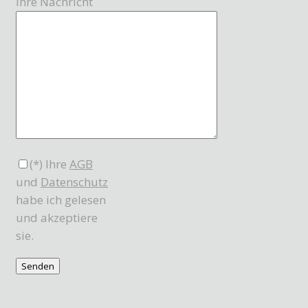
Ihre Nachricht
(*) Ihre
AGB
und
Datenschutz
habe ich gelesen
und akzeptiere
sie.