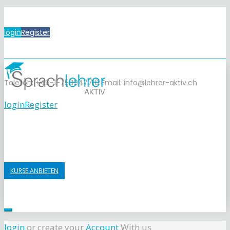
login
Register
Telefon: +49-1-758947710
Email:
info@lehrer-aktiv.ch
login
Register
KURSE ANBIETEN
login
or create your
Account
With us