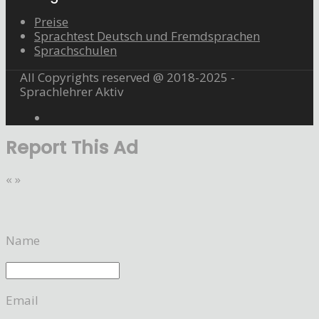
Preise
Sprachtest Deutsch und Fremdsprachen
Sprachschulen
All Copyrights reserved @ 2018-2025 -
Sprachlehrer Aktiv
Report This Ad
«
»
Name
Email