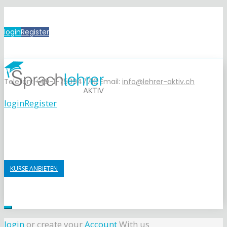
login
Register
Telefon: +49-1-758947710
Email:
info@lehrer-aktiv.ch
login
Register
KURSE ANBIETEN
login
or create your
Account
With us