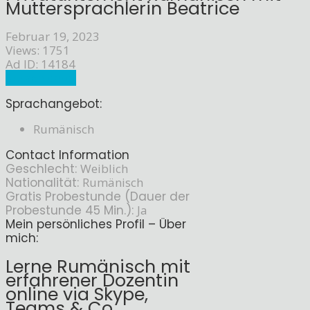
Muttersprachlerin Beatrice
Februar 19, 2023
Views: 1751
Ad ID: 14184
Sprachlehrer
Sprachangebot:
Rumänisch
Contact Information
Geschlecht:
Weiblich
Nationalität:
Rumänisch
Gratis Probestunde (Dauer der
Probestunde 45 Min.):
Ja
Mein persönliches Profil – Über
mich:
Lerne Rumänisch mit
erfahrener Dozentin
online via Skype,
Teams & Co.