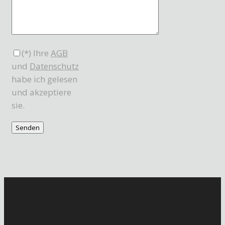
(*) Ihre
AGB
und
Datenschutz
habe ich gelesen
und akzeptiere
sie.