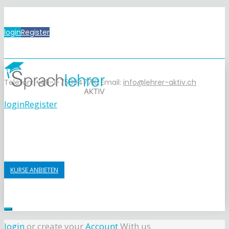
login
Register
Telefon: +49-1-758947710
Email:
info@lehrer-aktiv.ch
login
Register
KURSE ANBIETEN
login
or create your
Account
With us