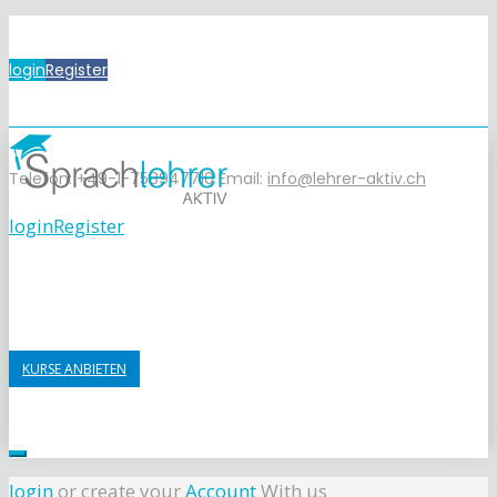
login
Register
Telefon: +49-1-758947710
Email:
info@lehrer-aktiv.ch
login
Register
KURSE ANBIETEN
login
or create your
Account
With us