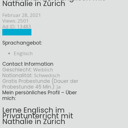
Nathalie in Zürich
Februar 28, 2021
Views: 2501
Ad ID: 13483
Sprachlehrer
Sprachangebot:
Englisch
Contact Information
Geschlecht:
Weiblich
Nationalität:
Schwedisch
Gratis Probestunde (Dauer der
Probestunde 45 Min.):
Ja
Mein persönliches Profil – Über
mich:
Lerne Englisch im
Privatunterricht mit
Nathalie in Zürich