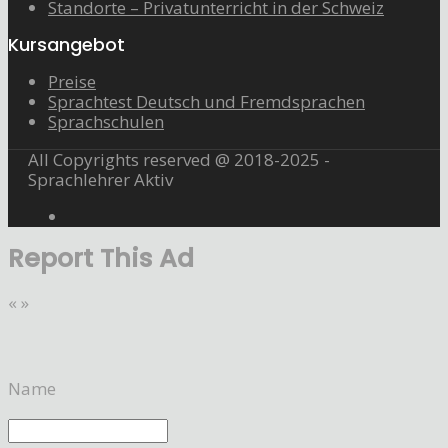
Standorte – Privatunterricht in der Schweiz
Kursangebot
Preise
Sprachtest Deutsch und Fremdsprachen
Sprachschulen
All Copyrights reserved @ 2018-2025 -
Sprachlehrer Aktiv
Report This Ad
«
»
Name