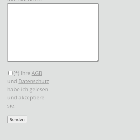
(*) Ihre
AGB
und
Datenschutz
habe ich gelesen
und akzeptiere
sie.