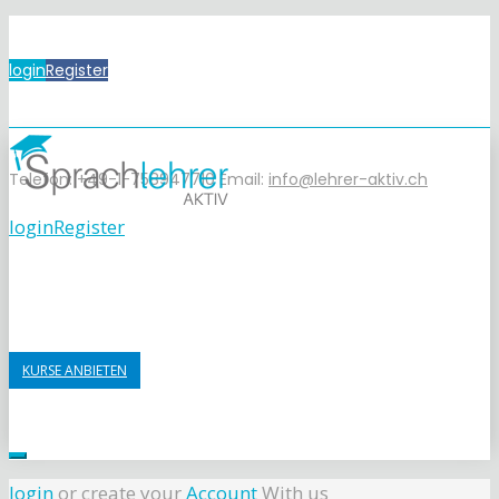
login
Register
Telefon: +49-1-758947710
Email:
info@lehrer-aktiv.ch
login
Register
KURSE ANBIETEN
login
or create your
Account
With us