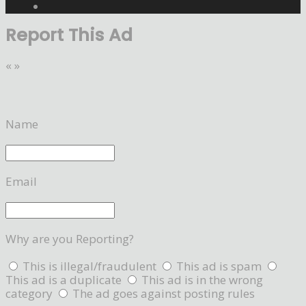
Report This Ad
«
»
Name
Email
Why are you Reporting?
This is illegal/fraudulent
This ad is spam
This ad is a duplicate
This ad is in the wrong
category
The ad goes against posting rules