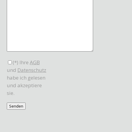
(*) Ihre
AGB
und
Datenschutz
habe ich gelesen
und akzeptiere
sie.