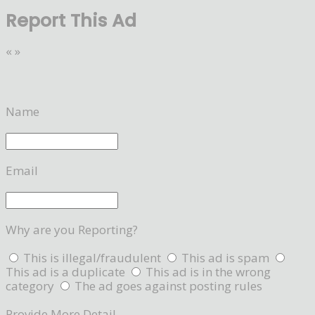
Report This Ad
«
»
Name
Email
Why are you Reporting?
This is illegal/fraudulent
This ad is spam
This ad is a duplicate
This ad is in the wrong
category
The ad goes against posting rules
Provide More Detail