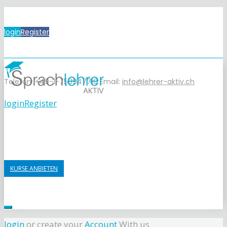
login
Register
Telefon: +49-1-758947710
Email:
info@lehrer-aktiv.ch
login
Register
KURSE ANBIETEN
login
or create your
Account
With us