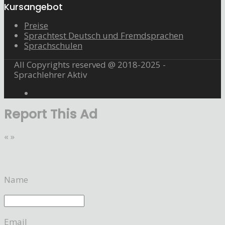
Kursangebot
Preise
Sprachtest Deutsch und Fremdsprachen
Sprachschulen
All Copyrights reserved @ 2018-2025 -
Sprachlehrer Aktiv
Report This Ad
«
»
Name
Email