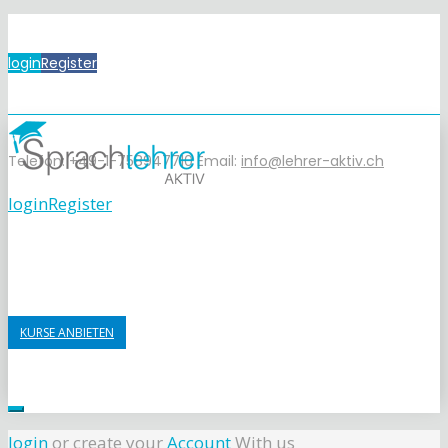
login
Register
Telefon: +49-1-758947710
Email:
info@lehrer-aktiv.ch
login
Register
KURSE ANBIETEN
login
or create your
Account
With us