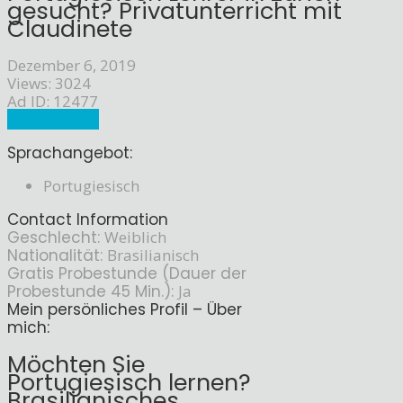
gesucht? Privatunterricht mit
Claudinete
Dezember 6, 2019
Views: 3024
Ad ID: 12477
Sprachlehrer
Sprachangebot:
Portugiesisch
Contact Information
Geschlecht:
Weiblich
Nationalität:
Brasilianisch
Gratis Probestunde (Dauer der
Probestunde 45 Min.):
Ja
Mein persönliches Profil – Über
mich:
Möchten Sie
Portugiesisch lernen?
Brasilianisches