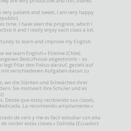
k they are very productive and fun, thanks
r is very patient and sweet, I am very happy
epublic)
his time. I have seen the progress, which I
ice it and I really enjoy each class a lot,
portunity to learn and improve my English.
e we learn English.» Etienne (Chile)
ie eigenen Bedürfnisse abgestimmt – so
legt Pilar den Fokus darauf, gezielt auf
 mit verschiedenen Aufgaben daran zu
iss, wo die Stärken und Schwächen ihrer
ern. Sie motiviert ihre Schüler und es
z)
s. Desde que estoy recibiendo sus clases,
 dedicada. La recomiendo ampliamente.»
zado de cero y me es fácil estudiar con ella
de recibir estas clases.» Dalinda (Ecuador)