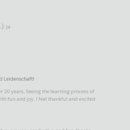
):
Ja
nd Leidenschaft!
 20 years. Seeing the learning process of
th fun and joy. I feel thankful and excited
»