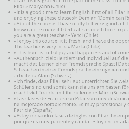
«I am really grateful to be part of the class, I thin
Pilar.» Maryann (Chile)
«It is a good time to learn English, first of all Pila
and enjoying these classes!» Demian (Dominican R
«About the course, I have really felt very good all t
know can be more if I dedicate as much time to pract
you are a great teacher.» Yenci (Chile)
«I enjoy this course; it is fresh, and I have the op
The teacher is very nice.» Marta (Chile)
«This hour is full of joy and happiness and of cours
«Authentisch, zielorientiert und individuell auf d
macht das Lernen einer Fremdsprache Spass! Dabei 
Schwächen in einer Fremdsprache einzugehen und
arbeiten.» Alain (Schweiz)
«Ich finde, dass Pilar sehr gut unterrichtet. Sie we
Schüler sind und somit kann sie uns am besten förd
macht viel Freude, mit ihr zu lernen.» Mimi (Schwei
«Las clases de Francés con Pilar son muy dinámica
he mejorado notablemente. Es muy profesional y
Patricia (España)
«Estoy tomando clases de inglés con Pilar, he empe
por que es muy paciente y cálida, estoy encantada 