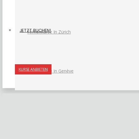
JETZT BUCHEN!
Firmenkurse In Zürich
KURSE ANBIETEN
Firmenkurse In Genève