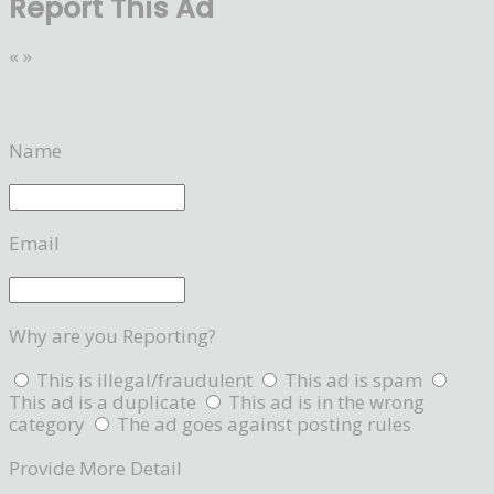
Report This Ad
«
»
Name
Email
Why are you Reporting?
This is illegal/fraudulent
This ad is spam
This ad is a duplicate
This ad is in the wrong
category
The ad goes against posting rules
Provide More Detail