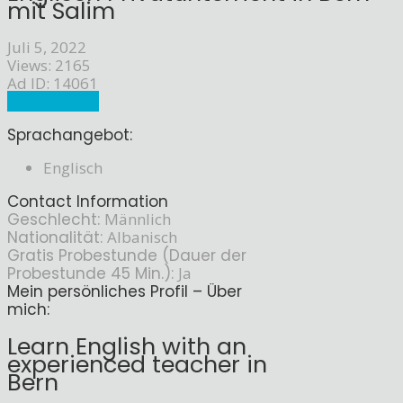
mit Salim
Juli 5, 2022
Views: 2165
Ad ID: 14061
Sprachlehrer
Sprachangebot:
Englisch
Contact Information
Geschlecht:
Männlich
Nationalität:
Albanisch
Gratis Probestunde (Dauer der
Probestunde 45 Min.):
Ja
Mein persönliches Profil – Über
mich:
Learn English with an
experienced teacher in
Bern