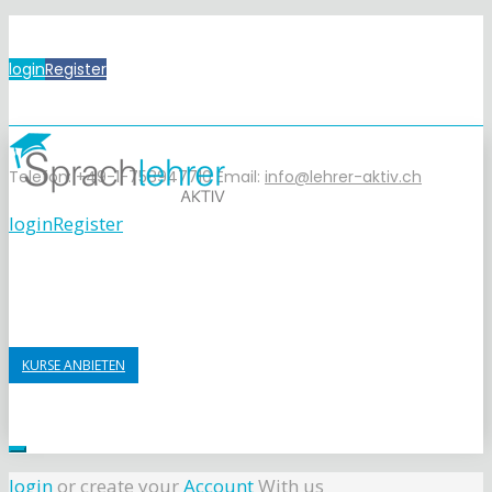
login
Register
Telefon: +49-1-758947710
Email:
info@lehrer-aktiv.ch
login
Register
KURSE ANBIETEN
login
or create your
Account
With us