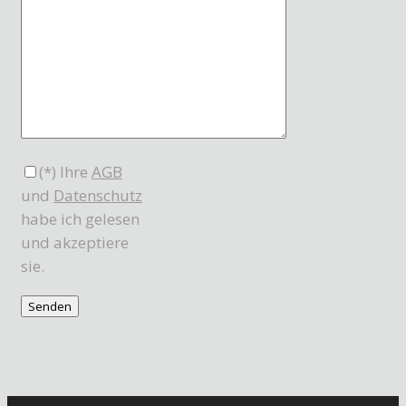
(*) Ihre
AGB
und
Datenschutz
habe ich gelesen
und akzeptiere
sie.