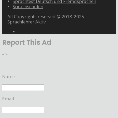
Sprachtest Deutsch und Fremdsprachen
Sprachschulen
All Copyrights reserved @ 2018-2025 -
Sprachlehrer Aktiv
Report This Ad
«
»
Name
Email