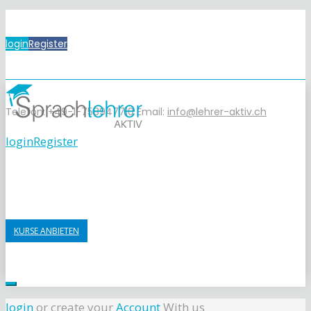
login
Register
Telefon: +49-1-758947710
Email:
info@lehrer-aktiv.ch
login
Register
KURSE ANBIETEN
login
or create your
Account
With us