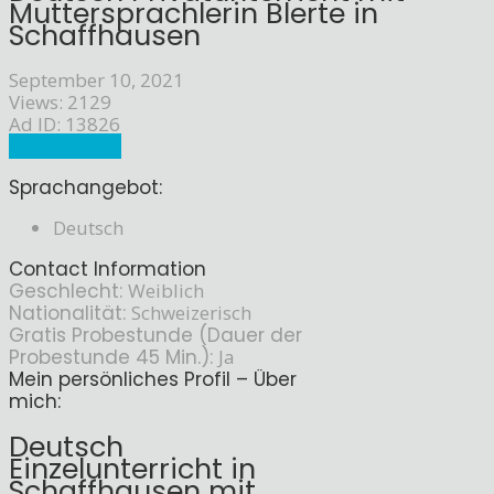
Muttersprachlerin Blerte in
Schaffhausen
September 10, 2021
Views: 2129
Ad ID: 13826
Sprachlehrer
Sprachangebot:
Deutsch
Contact Information
Geschlecht:
Weiblich
Nationalität:
Schweizerisch
Gratis Probestunde (Dauer der
Probestunde 45 Min.):
Ja
Mein persönliches Profil – Über
mich:
Deutsch
Einzelunterricht in
Schaffhausen mit