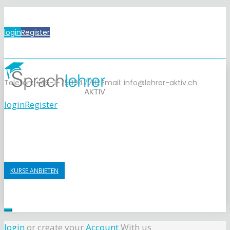
login
Register
Telefon: +49-1-758947710
Email:
info@lehrer-aktiv.ch
login
Register
KURSE ANBIETEN
login
or create your
Account
With us