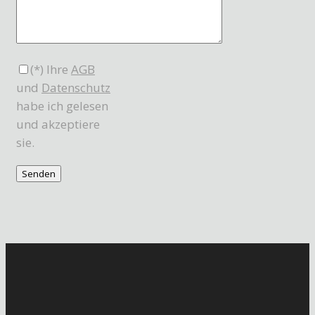
(*) Ihre
AGB
und
Datenschutz
habe ich gelesen
und akzeptiere
sie.