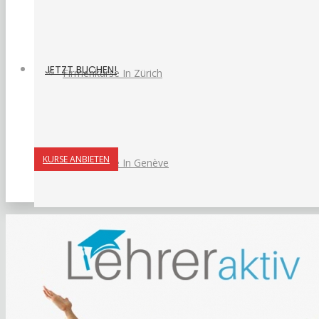
JETZT BUCHEN!
Firmenkurse In Zürich
KURSE ANBIETEN
Firmenkurse In Genève