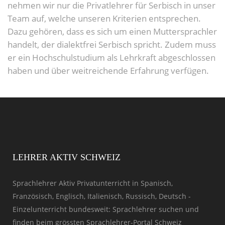
nehmen wir nur die Privatlehrer für Serbisch in unser
Team auf, welche unseren Kriterien entsprechen.
Dazu gehören, dass es sich um einen Muttersprachler
handelt, der dialektfrei Serbisch spricht. Zudem muss
er ein Hochschulstudium als Lehrkraft abgeschlossen
haben und über weitreichende Erfahrung verfügen.
LEHRER AKTIV SCHWEIZ
Sprachlehrer Aktiv Privatunterricht in Spanisch,
Französisch, Englisch, Italienisch, Russisch, Deutsch -
Einzelunterricht bundesweit: Sprachlehrer suchen und
finden beim grössten Sprachlehrer-Portal Schweiz