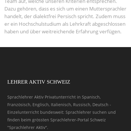
Team auf, welche unseren Kriterien entsprechen.
Dazu gehören, dass es sich um einen Muttersprachler
handelt, der dialektfrei Persisch spricht. Zudem muss
er ein Hochschulstudium als Lehrkraft abgeschlossen
haben und über weitreichende Erfahrung verfügen.
LEHRER AKTIV SCHWEIZ
Sprachlehrer Aktiv Privatunterricht in Spanisch,
Französisch, Englisch, Italienisch, Russisch, Deutsch -
Einzelunterricht bundesweit: Sprachlehrer suchen und
finden beim grössten Sprachlehrer-Portal Schweiz
"Sprachlehrer Aktiv".