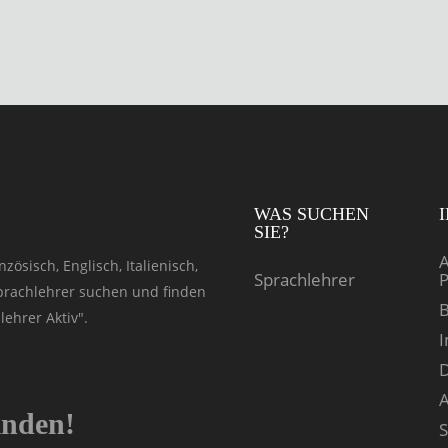
WAS SUCHEN
SIE?
A
zösisch, Englisch, Italienisch,
Sprachlehrer
P
Sprachlehrer suchen und finden
B
ehrer Aktiv".
D
inden!
S