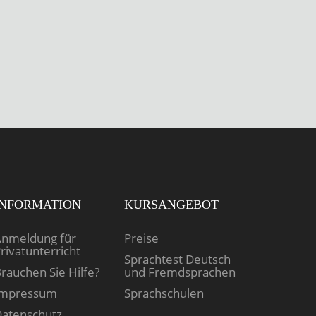
INFORMATION
KURSANGEBOT
nmeldung für
Preise
rivatunterricht
Sprachtest Deutsch
rauchen Sie Hilfe?
und Fremdsprachen
Impressum
Sprachschulen
atenschutz