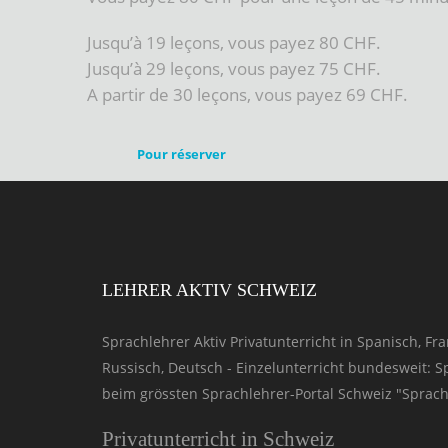
Jusqu’à 19 leçons, vous payez 80 CHF.
Jusqu’à 29 leçons, vous payez 75 CHF.
A partir de 30 leçons, vous payez 69 CHF.
Pour réserver
LEHRER AKTIV SCHWEIZ
Sprachlehrer Aktiv Privatunterricht in Spanisch, Fran
Russisch, Deutsch - Einzelunterricht bundesweit: 
beim grössten Sprachlehrer-Portal Schweiz "Sprachl
Privatunterricht in Schweiz