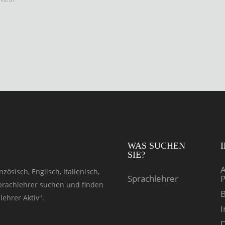
WAS SUCHEN
SIE?
A
zösisch, Englisch, Italienisch,
Sprachlehrer
P
Sprachlehrer suchen und finden
B
ehrer Aktiv".
D